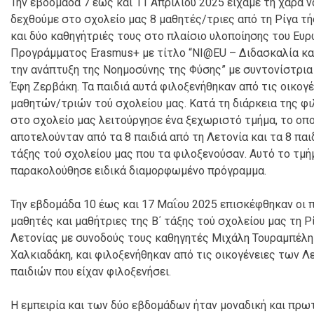
Την εβδομάδα 7 έως και 11 Απριλίου 2025 είχαμε τη χαρά ν
δεχθούμε στο σχολείο μας 8 μαθητές/τριες από τη Ρίγα τ
και δύο καθηγήτριές τους στο πλαίσιο υλοποίησης του Ευ
Προγράμματος Erasmus+ με τίτλο “NI@EU – Διδασκαλία και
την ανάπτυξη της Νοημοσύνης της Φύσης” με συντονίστρια
Έφη
Ζερβάκη. Τα παιδιά αυτά φιλοξενήθηκαν από τις οικογέ
μαθητών/τριών τού σχολείου μας. Κατά τη διάρκεια της φι
στο σχολείο μας λειτούργησε ένα ξεχωριστό τμήμα, το οπο
αποτελούνταν από τα 8 παιδιά από τη Λετονία και τα 8 παιδ
τάξης τού σχολείου μας που τα φιλοξενούσαν. Αυτό το τμή
παρακολούθησε ειδικά διαμορφωμένο πρόγραμμα.
Την εβδομάδα 10 έως και 17 Μαΐου 2025 επισκέφθηκαν οι
μαθητές και μαθήτριες της Β΄ τάξης τού σχολείου μας τη Ρ
Λετονίας με συνοδούς τους καθηγητές Μιχάλη Τουραμπέλη 
Χαλκιαδάκη, και φιλοξενήθηκαν από τις οικογένειες των 
παιδιών που είχαν φιλοξενήσει.
Η εμπειρία και των δύο εβδομάδων ήταν μοναδική και πρ