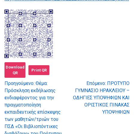
Download
Print QR
QR
Προηγούμενο:
Θέμα:
Επόμενο:
ΠΡΟΤΥΠΟ
Πλοήγηση
Πρόσκληση εκδήλωσης
ΓΥΜΝΑΣΙΟ ΗΡΑΚΛΕΙΟΥ –
ενδιαφέροντος για την
ΟΔΗΓΙΕΣ ΥΠΟΨΗΦΙΩΝ ΚΑΙ
άρθρων
πραγματοποίηση
ΟΡΙΣΤΙΚΟΣ ΠΙΝΑΚΑΣ
εκπαιδευτικής επίσκεψης
ΥΠΟΨΗΦΙΩΝ
των μαθητών/τριών του
ΠΣΔ «Οι Βιβλιοπόντικες
διαβάζουν» του Πρότυπου