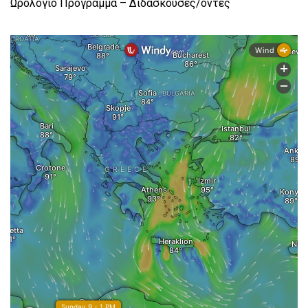
Ωρολόγιο Πρόγραμμα – Διδάσκουσες/οντες