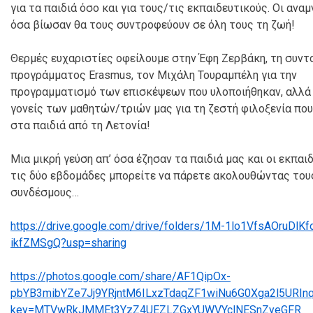
για τα παιδιά όσο και για τους/τις εκπαιδευτικούς. Οι ανα
όσα βίωσαν θα τους συντροφεύουν σε όλη τους τη ζωή!
Θερμές ευχαριστίες οφείλουμε στην Έφη Ζερβάκη, τη συντ
προγράμματος Erasmus, τον Μιχάλη Τουραμπέλη για την
προγραμματισμό των επισκέψεων που υλοποιήθηκαν, αλλά 
γονείς των μαθητών/τριών μας για τη ζεστή φιλοξενία πο
στα παιδιά από τη Λετονία!
Μια μικρή γεύση απ’ όσα έζησαν τα παιδιά μας και οι εκπαι
τις δύο εβδομάδες μπορείτε να πάρετε ακολουθώντας το
συνδέσμους…
https://drive.google.com/drive/folders/1M-1lo1VfsAOruDlKf
ikfZMSgQ?usp=sharing
https://photos.google.com/share/AF1QipOx-
pbYB3mibYZe7Jj9YRjntM6ILxzTdaqZF1wiNu6G0Xga2l5URIn
key=MTVwRkJMMEt3YzZ4UEZLZGxYUWVYclNESnZyeGFR