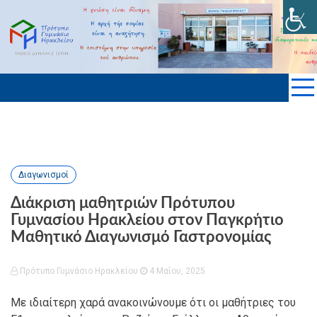
Skip
to
ΠΡΟΤΥΠΟ ΓΥΜΝΑΣΙΟ ΗΡΑΚΛΕΙΟΥ
content
KΡΗΤΗΣ
Διαγωνισμοί
Διάκριση μαθητριών Πρότυπου
Γυμνασίου Ηρακλείου στον Παγκρήτιο
Μαθητικό Διαγωνισμό Γαστρονομίας
Πρότυπο Γυμνάσιο Ηρακλείου
4 Μαΐου, 2025
Με ιδιαίτερη χαρά ανακοινώνουμε ότι οι μαθήτριες του