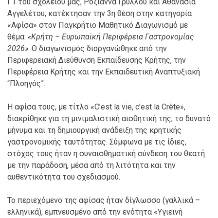
Γ1 του σχολείου μας, Ροζιάννα Γρύλλου και Αθανασία
Αγγελέτου, κατέκτησαν την 3η θέση στην κατηγορία
«Αφίσα» στον Παγκρήτιο Μαθητικό Διαγωνισμό με
θέμα:
«Κρήτη – Ευρωπαϊκή Περιφέρεια Γαστρονομίας
2026»
. Ο διαγωνισμός διοργανώθηκε από την
Περιφερειακή Διεύθυνση Εκπαίδευσης Κρήτης, την
Περιφέρεια Κρήτης και την Εκπαιδευτική Αναπτυξιακή
“Πλοηγός”.
Η αφίσα τους, με τίτλο «C’est la vie, c’est la Crète»,
διακρίθηκε για τη μινιμαλιστική αισθητική της, το δυνατό
μήνυμα και τη δημιουργική ανάδειξη της κρητικής
γαστρονομικής ταυτότητας. Σύμφωνα με τις ίδιες,
στόχος τους ήταν η συναισθηματική σύνδεση του θεατή
με την παράδοση, μέσα από τη λιτότητα και την
αυθεντικότητα του σχεδιασμού.
Το περιεχόμενο της αφίσας ήταν δίγλωσσο (γαλλικά –
ελληνικά), εμπνευσμένο από την ενότητα «Υγιεινή