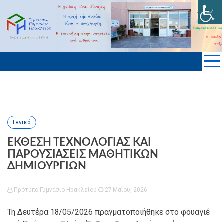
Skip
to
ΠΡΟΤΥΠΟ ΓΥΜΝΑΣΙΟ ΗΡΑΚΛΕΙΟΥ
content
KΡΗΤΗΣ
Γενικά
ΕΚΘΕΣΗ ΤΕΧΝΟΛΟΓΙΑΣ ΚΑΙ
ΠΑΡΟΥΣΙΑΣΕΙΣ ΜΑΘΗΤΙΚΩΝ
ΔΗΜΙΟΥΡΓΙΩΝ
Πρότυπο Γυμνάσιο Ηρακλείου
27 Μαΐου, 2026
Τη Δευτέρα 18/05/2026 πραγματοποιήθηκε στο φουαγιέ