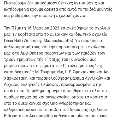
Πιστεύουμε ότι αποκόμισαν θετικές εντυπώσεις και
ελπίζουμε να έχουμε αρκετά από αυτά τα παιδιά μαθητές
και μαθήτριες την επόμενη σχολική χρονιά.
Την Πέμπτη 16 Μαρτίου 2023 επισκέφθηκαν το σχολείο
μας 17 κορίτσια από το αμερικανικό ιδιωτικό σχολείο
Dana Hall (Wellesley, Massachusetts). Ύστερα από το
καλωσόρισμά τους και την παρουσίαση του σχολείου
μας στο Αμφιθέατρο παρόντων και των παιδιών των
τριών τμημάτων τής Γ΄ τάξης τού Γυμνασίου μας,
μοιράστηκαν στα τμήματα της Γ΄ τάξης με τους/τις
εκπαιδευτικούς Μ. Τουραμπέλη, Ι.-Ε. Σφακιανάκη και Ασ.
Χαρκιωτάκη, και παρακολούθησαν μάθημα Αγγλικών και
Αρχαίας Ελληνικής Γλώσσας, προσαρμοσμένο στην
περίσταση. Το μάθημα πραγματοποιήθηκε στο πλαίσιο
ομάδων εργασίας και συνεργασίας, οπότε τα κορίτσια
από το αμερικανικό σχολείο γνωρίστηκαν και
αλληλεπέδρασαν με τα παιδιά τού δικού μας σχολείου.
Επίσης, η μία Αμερικανίδα καθηγήτρια μίλησε σε τμήμα