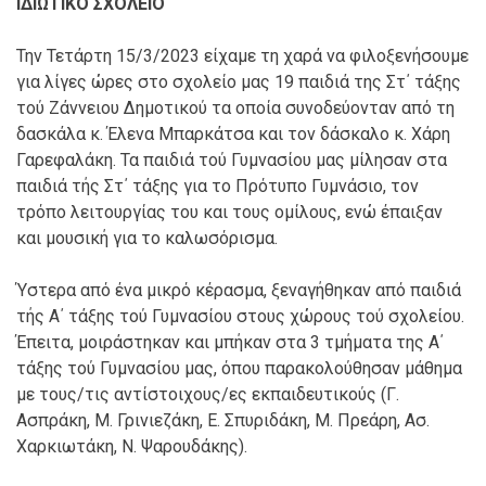
ΙΔΙΩΤΙΚΟ ΣΧΟΛΕΙΟ
Την Τετάρτη 15/3/2023 είχαμε τη χαρά να φιλοξενήσουμε
για λίγες ώρες στο σχολείο μας 19 παιδιά της Στ΄ τάξης
τού Ζάννειου Δημοτικού τα οποία συνοδεύονταν από τη
δασκάλα κ. Έλενα Μπαρκάτσα και τον δάσκαλο κ. Χάρη
Γαρεφαλάκη. Τα παιδιά τού Γυμνασίου μας μίλησαν στα
παιδιά τής Στ΄ τάξης για το Πρότυπο Γυμνάσιο, τον
τρόπο λειτουργίας του και τους ομίλους, ενώ έπαιξαν
και μουσική για το καλωσόρισμα.
Ύστερα από ένα μικρό κέρασμα, ξεναγήθηκαν από παιδιά
τής Α΄ τάξης τού Γυμνασίου στους χώρους τού σχολείου.
Έπειτα, μοιράστηκαν και μπήκαν στα 3 τμήματα της Α΄
τάξης τού Γυμνασίου μας, όπου παρακολούθησαν μάθημα
με τους/τις αντίστοιχους/ες εκπαιδευτικούς (Γ.
Ασπράκη, Μ. Γρινιεζάκη, Ε. Σπυριδάκη, Μ. Πρεάρη, Ασ.
Χαρκιωτάκη, Ν. Ψαρουδάκης).