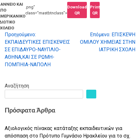
ΑΝΝΕΙΟ ΚΑΙ
.png"
Download
Print
ΑΠΟ
class="mastbtnclass">
QR
QR
ΜΕΡΙΚΑΝΙΚΟ
ΔΙΩΤΙΚΟ
ΧΟΛΕΙΟ
Προηγούμενο:
Επόμενο:
ΕΠΙΣΚΕΨΗ
Πλοήγηση
ΕΚΠΑΙΔΕΥΤΙΚΕΣ ΕΠΙΣΚΕΨΕΙΣ
ΟΜΙΛΟΥ ΧΗΜΕΙΑΣ ΣΤΗΝ
ΣΕ ΕΠΙΔΑΥΡΟ-ΝΑΥΠΛΙΟ-
ΙΑΤΡΙΚΗ ΣΧΟΛΗ
άρθρων
ΑΘΗΝΑ,ΚΑΙ ΣΕ ΡΩΜΗ-
ΠΟΜΠΗΙΑ-ΝΑΠΟΛΗ
Αναζήτηση
Πρόσφατα Άρθρα
Αξιολογικός πίνακας κατάταξης εκπαιδευτικών για
απόσπαση στο Πρότυπο Γυμνάσιο Ηρακλείου για το σχ.