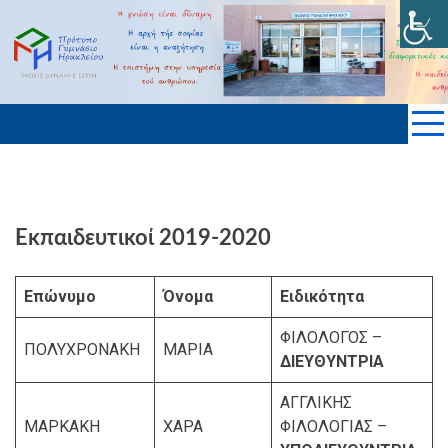
Skip
to
ΠΡΟΤΥΠΟ ΓΥΜΝΑΣΙΟ ΗΡΑΚΛΕΙΟΥ
content
KΡΗΤΗΣ
Εκπαιδευτικοί 2019-2020
Επώνυμο
Όνομα
Ειδικότητα
ΦΙΛΟΛΟΓΟΣ –
ΠΟΛΥΧΡΟΝΑΚΗ
ΜΑΡΙΑ
ΔΙΕΥΘΥΝΤΡΙΑ
ΑΓΓΛΙΚΗΣ
ΜΑΡΚΑΚΗ
ΧΑΡΑ
ΦΙΛΟΛΟΓΙΑΣ –