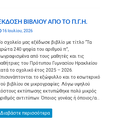
ΕΚΔΟΣΗ ΒΙΒΛΙΟΥ ΑΠΟ ΤΟ Π.Γ.Η.
16 Ιουλίου, 2026
Το σχολείο μας εξέδωσε βιβλίο με τίτλο “Τα
πρώτα 240 ψηφία του αριθμού π”,
ζωγραφισμένα από τους μαθητές και τις
μαθήτριες του Πρότυπου Γυμνασίου Ηρακλείου
κατά το σχολικό έτος 2025 – 2026.
Επισυνάπτονται το εξώφυλλο και το εσωτερικό
τού βιβλίου σε μικρογραφίες. Λόγω υψηλού
κόστους εκτύπωσης εκτυπώθηκε πολύ μικρός
αριθμός αντιτύπων. Όποιος γονέας ή όποιος/α…
Διαβάστε περισσότερα