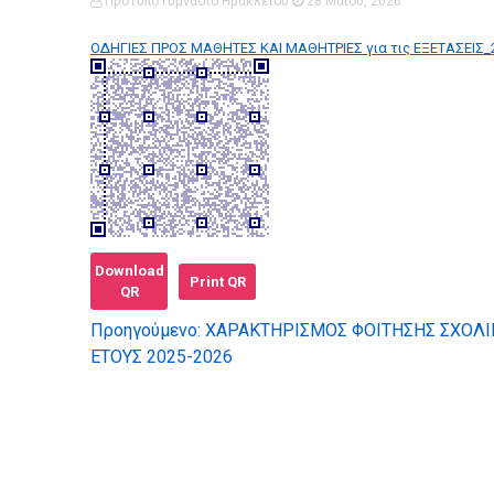
Πρότυπο Γυμνάσιο Ηρακλείου
28 Μαΐου, 2026
ΟΔΗΓΙΕΣ ΠΡΟΣ ΜΑΘΗΤΕΣ ΚΑΙ ΜΑΘΗΤΡΙΕΣ για τις ΕΞΕΤΑΣΕΙΣ_
Download
Print QR
QR
Προηγούμενο:
ΧΑΡΑΚΤΗΡΙΣΜΟΣ ΦΟΙΤΗΣΗΣ ΣΧΟΛΙ
Πλοήγηση
ΕΤΟΥΣ 2025-2026
άρθρων