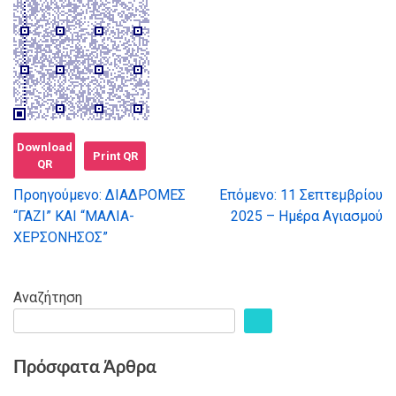
Download
Print QR
QR
Προηγούμενο:
ΔΙΑΔΡΟΜΕΣ
Επόμενο:
11 Σεπτεμβρίου
Πλοήγηση
“ΓΑΖΙ” ΚΑΙ “ΜΑΛΙΑ-
2025 – Ημέρα Αγιασμού
ΧΕΡΣΟΝΗΣΟΣ”
άρθρων
Αναζήτηση
Πρόσφατα Άρθρα