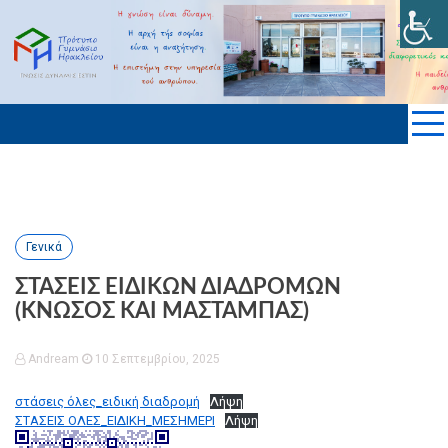
Skip
to
ΠΡΟΤΥΠΟ ΓΥΜΝΑΣΙΟ ΗΡΑΚΛΕΙΟΥ
content
KΡΗΤΗΣ
Γενικά
ΣΤΑΣΕΙΣ ΕΙΔΙΚΩΝ ΔΙΑΔΡΟΜΩΝ
(ΚΝΩΣΟΣ ΚΑΙ ΜΑΣΤΑΜΠΑΣ)
Andream
10 Σεπτεμβρίου, 2025
στάσεις όλες_ειδική διαδρομή
Λήψη
ΣΤΑΣΕΙΣ ΟΛΕΣ_ΕΙΔΙΚΗ_ΜΕΣΗΜΕΡΙ
Λήψη