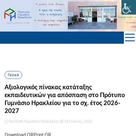
Skip
to
ΠΡΟΤΥΠΟ ΓΥΜΝΑΣΙΟ ΗΡΑΚΛΕΙΟΥ
content
KΡΗΤΗΣ
Γενικά
Αξιολογικός πίνακας κατάταξης
εκπαιδευτικών για απόσπαση στο Πρότυπο
Γυμνάσιο Ηρακλείου για το σχ. έτος 2026-
2027
Πρότυπο Γυμνάσιο Ηρακλείου
24 Ιουλίου, 2026
Download QRPrint QR...